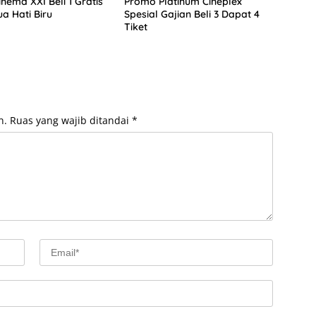
nema XXI Beli 1 Gratis
Promo Platinum Cineplex
ua Hati Biru
Spesial Gajian Beli 3 Dapat 4
Tiket
n.
Ruas yang wajib ditandai
*