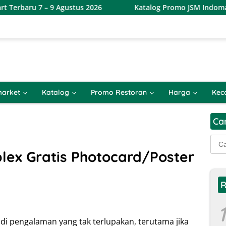
– 9 Agustus 2026
Katalog Promo JSM Indomaret Terbaru 
arket
Katalog
Promo Restoran
Harga
Kec
Ca
Cari
untu
lex Gratis Photocard/Poster
R
1
adi pengalaman yang tak terlupakan, terutama jika