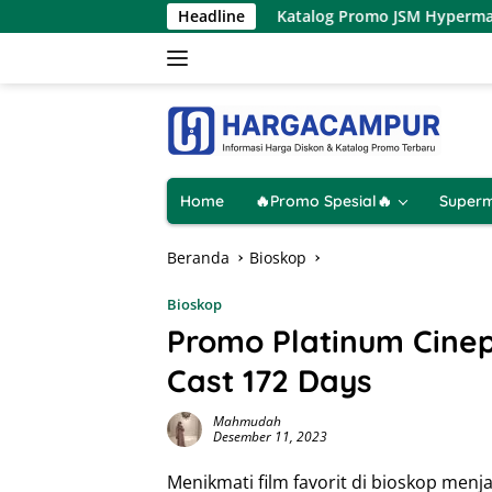
Langsung
 9 Agustus 2026
Headline
Katalog Promo JSM Hypermart Terbaru 7 
ke
konten
Home
🔥Promo Spesial🔥
Superm
Beranda
Bioskop
Bioskop
Promo Platinum Cinep
Cast 172 Days
Mahmudah
Desember 11, 2023
Menikmati film favorit di bioskop menj