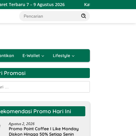
7 – 9 Agustus 2026
Katalog Promo JSM Alfamart Terbaru 
antikan
E-Wallet
Lifestyle
ri Promosi
k:
ekomendasi Promo Hari Ini
Agustus 2, 2026
Promo Point Coffee I Like Monday
Diskon Hingga 50% Setiap Senin