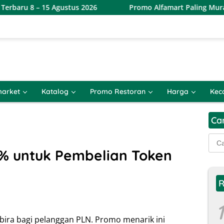
ustus 2026
Promo Alfamart Paling Murah Sejagat 8 – 15 
arket
Katalog
Promo Restoran
Harga
Kec
Ca
Cari
untu
% untuk Pembelian Token
R
1
ra bagi pelanggan PLN. Promo menarik ini