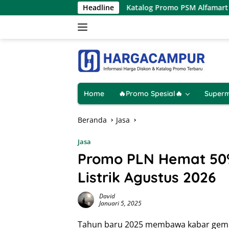
Langsung
ya 1 Hari
Katalog Promo PSM Alfamart Terbaru 8 – 15 Ag
Headline
ke
konten
Home
🔥Promo Spesial🔥
Superm
Beranda
Jasa
Jasa
Promo PLN Hemat 50
Listrik Agustus 2026
David
Januari 5, 2025
Tahun baru 2025 membawa kabar gembi