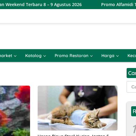
kend Terbaru 8 – 9 Agustus 2026
Promo Alfamidi Twin D
arket
Katalog
Promo Restoran
Harga
Kec
Ca
Cari
untu
R
1