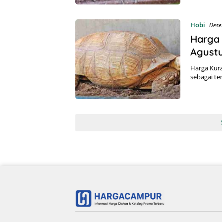
Hobi
Dese
Harga 
Agust
Harga Kura
sebagai t