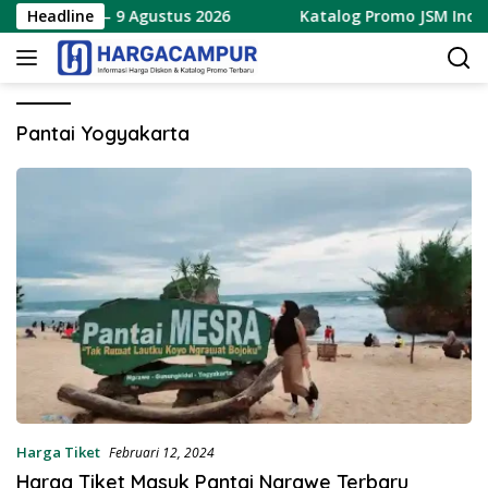
Langsung
Terbaru 7 – 9 Agustus 2026
Headline
Katalog Promo JSM Indomar
ke
konten
Pantai Yogyakarta
Harga Tiket
Februari 12, 2024
Harga Tiket Masuk Pantai Ngrawe Terbaru