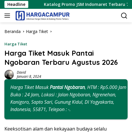
Langsung
6
Headline
Katalog Promo JSM Indomaret Terbaru 7 – 9 Agustus 
ke
konten
Beranda
Harga Tiket
Harga Tiket
Harga Tiket Masuk Pantai
Ngobaran Terbaru Agustus 2026
David
Januari 8, 2024
Harga Tiket Masuk
Pantai Ngobaran
, HTM : Rp5.000 Jam
Buka : 24 Jam, Lokasi : Jalan Ngobaran, Ngrenehan,
Kanigoro, Sapto Sari, Gunung Kidul, DI Yogyakarta,
Indonesia, 55871, Telepon : -.
Keeksotisan alam dan kekayaan budaya selalu