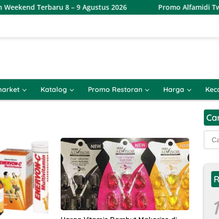
d Terbaru 8 – 9 Agustus 2026
Promo Alfamidi Twin Date
arket
Katalog
Promo Restoran
Harga
Kec
Ca
Cari
untu
R
1