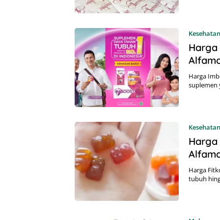
Kesehata
Harga 
Alfama
Harga Imbo
suplemen 
Kesehata
Harga
Alfama
Harga Fit
tubuh hing