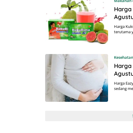
Makanan 
Harga
Agust
Harga Kuku
terutama 
Kesehata
Harga 
Agust
Harga Eazy
sedang me