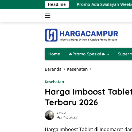
Langsung
 Agustus 2026
Promo Ada Swalayan Weekend Terbaru 8 –
Headline
ke
konten
Home
🔥Promo Spesial🔥
Superm
Beranda
Kesehatan
Kesehatan
Harga Imboost Tablet
Terbaru 2026
David
April 8, 2023
Harga Imboost Tablet di Indomaret dan