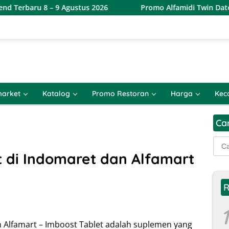
 9 Agustus 2026
Promo Alfamidi Twin Date 8.8 Terbaru 8
arket
Katalog
Promo Restoran
Harga
Kec
Ca
Cari
untu
 di Indomaret dan Alfamart
R
1
 Alfamart – Imboost Tablet adalah suplemen yang