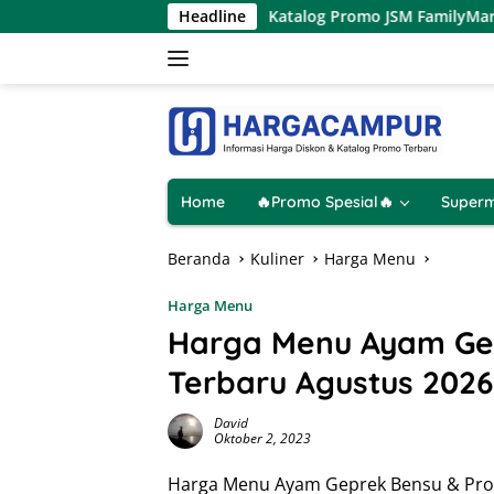
Langsung
Agustus 2026
Katalog Promo JSM FamilyMart Terbaru 7 – 
Headline
ke
konten
Home
🔥Promo Spesial🔥
Superm
Beranda
Kuliner
Harga Menu
Harga Menu
Harga Menu Ayam Ge
Terbaru Agustus 2026
David
Oktober 2, 2023
Harga Menu Ayam Geprek Bensu & Pro