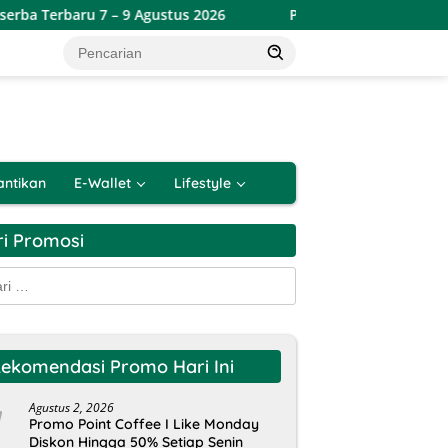
7 – 9 Agustus 2026
Promo Lotte Grosir Weekend Terbaru
antikan
E-Wallet
Lifestyle
ri Promosi
k:
ekomendasi Promo Hari Ini
Agustus 2, 2026
Promo Point Coffee I Like Monday
Diskon Hingga 50% Setiap Senin