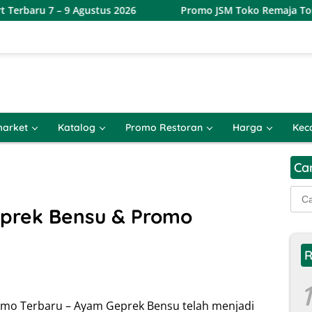
9 Agustus 2026
Promo JSM Toko Remaja Toserba Terbaru 
arket
Katalog
Promo Restoran
Harga
Kec
Ca
Cari
untu
prek Bensu & Promo
R
1
mo Terbaru – Ayam Geprek Bensu telah menjadi