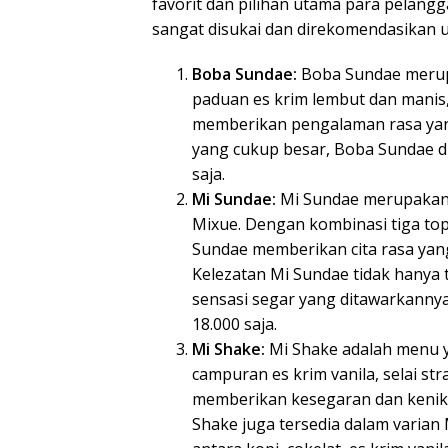
favorit dan pilihan utama para pelang
sangat disukai dan direkomendasikan u
Boba Sundae:
Boba Sundae merupa
paduan es krim lembut dan manis,
memberikan pengalaman rasa yan
yang cukup besar, Boba Sundae d
saja.
Mi Sundae:
Mi Sundae merupakan 
Mixue. Dengan kombinasi tiga top
Sundae memberikan cita rasa yang
Kelezatan Mi Sundae tidak hanya t
sensasi segar yang ditawarkanny
18.000 saja.
Mi Shake:
Mi Shake adalah menu y
campuran es krim vanila, selai st
memberikan kesegaran dan kenikma
Shake juga tersedia dalam vari