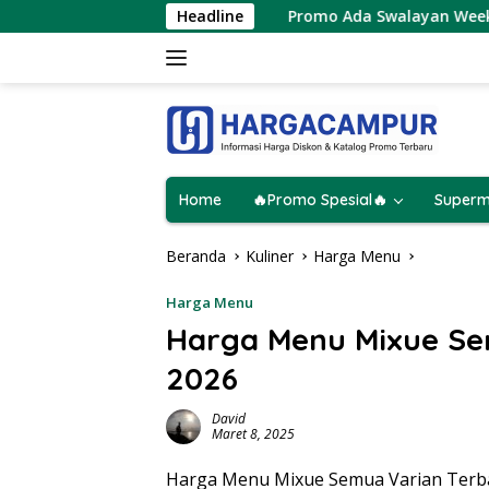
Langsung
Agustus 2026
Promo Ada Swalayan Weekend Terbaru 8 –
Headline
ke
konten
Home
🔥Promo Spesial🔥
Superm
Beranda
Kuliner
Harga Menu
Harga Menu
Harga Menu Mixue Se
2026
David
Maret 8, 2025
Harga Menu Mixue Semua Varian Terbar