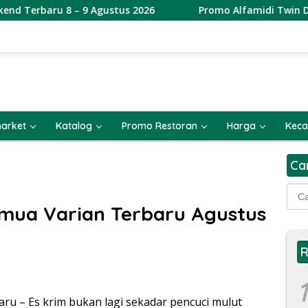
 9 Agustus 2026
Promo Alfamidi Twin Date 8.8 Terbaru 
arket
Katalog
Promo Restoran
Harga
Keca
Ca
Cari
untu
mua Varian Terbaru Agustus
R
1
u – Es krim bukan lagi sekadar pencuci mulut