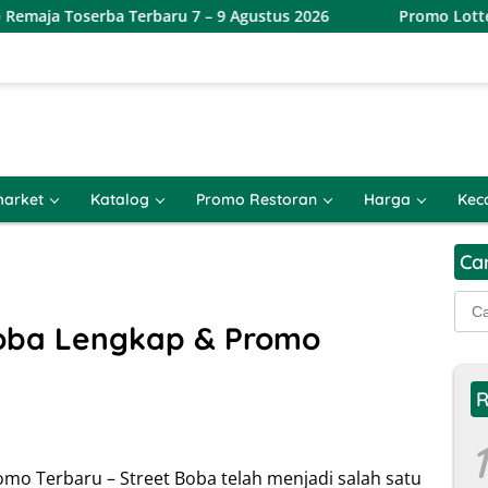
a Terbaru 7 – 9 Agustus 2026
Promo Lotte Grosir Weeken
arket
Katalog
Promo Restoran
Harga
Kec
Ca
Cari
untu
oba Lengkap & Promo
R
1
mo Terbaru – Street Boba telah menjadi salah satu