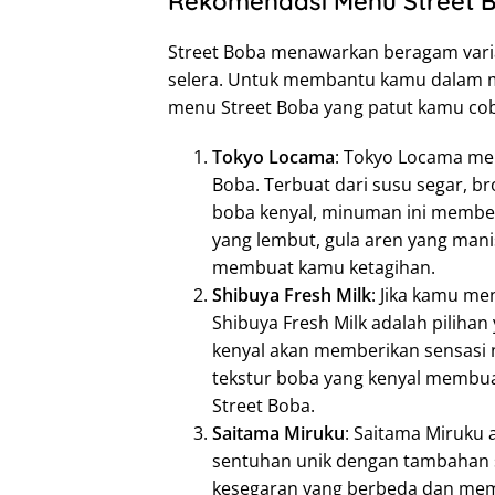
Rekomendasi Menu Street 
Street Boba menawarkan beragam var
selera. Untuk membantu kamu dalam me
menu Street Boba yang patut kamu co
Tokyo Locama
: Tokyo Locama me
Boba. Terbuat dari susu segar, br
boba kenyal, minuman ini member
yang lembut, gula aren yang mani
membuat kamu ketagihan.
Shibuya Fresh Milk
: Jika kamu m
Shibuya Fresh Milk adalah pilihan
kenyal akan memberikan sensasi n
tekstur boba yang kenyal membua
Street Boba.
Saitama Miruku
: Saitama Miruku
sentuhan unik dengan tambahan s
kesegaran yang berbeda dan mem