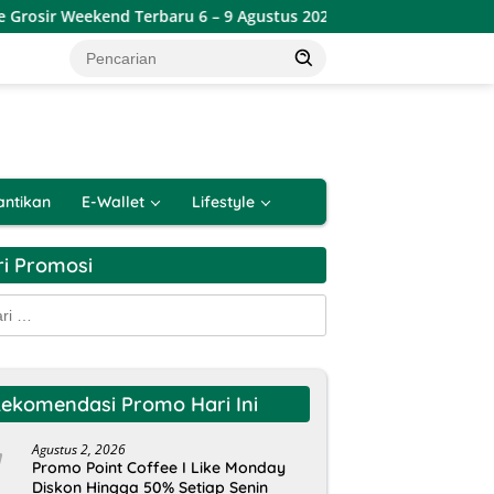
d Terbaru 6 – 9 Agustus 2026
Promo JSM Mitra Diskon S
antikan
E-Wallet
Lifestyle
ri Promosi
k:
ekomendasi Promo Hari Ini
Agustus 2, 2026
Promo Point Coffee I Like Monday
Diskon Hingga 50% Setiap Senin