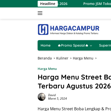
Langsung
rbaru 7 – 9 Agustus 2026
Headline
Promo JSM Toko Remaja Toserb
ke
konten
Home
🔥Promo Spesial🔥
Superm
Beranda
Kuliner
Harga Menu
Harga Menu
Harga Menu Street B
Terbaru Agustus 2026
David
Maret 5, 2024
Harga Menu Street Boba Lengkap & Pro