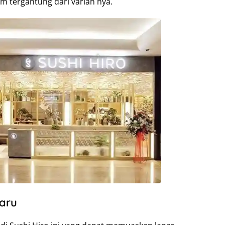
am tergantung dari varian nya.
aru