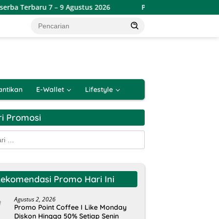
7 – 9 Agustus 2026
Promo Lotte Grosir Weekend Terbaru
antikan
E-Wallet
Lifestyle
ri Promosi
k:
ekomendasi Promo Hari Ini
Agustus 2, 2026
Promo Point Coffee I Like Monday
Diskon Hingga 50% Setiap Senin