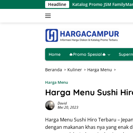
Langsung
Agustus 2026
Katalog Promo JSM FamilyMart Terbaru 7 – 
Headline
ke
konten
Home
🔥Promo Spesial🔥
Superm
Beranda
Kuliner
Harga Menu
Harga Menu
Harga Menu Sushi Hir
David
Mei 20, 2023
Harga Menu Sushi Hiro Terbaru – Jepang
dengan makanan khas nya yang enak da