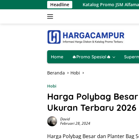
Langsung
 9 Agustus 2026
Headline
Katalog Promo JSM Alfamart Terbaru 7 –
ke
konten
Home
🔥Promo Spesial🔥
Superm
Beranda
Hobi
Hobi
Harga Polybag Besar
Ukuran Terbaru 2026
David
Februari 28, 2024
Harga Polybag Besar dan Planter Bag