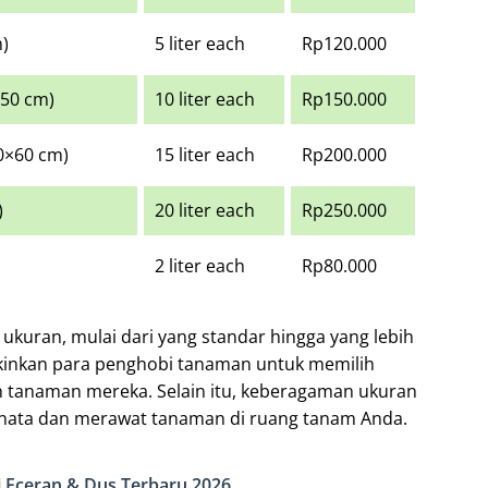
m)
5 liter each
Rp120.000
×50 cm)
10 liter each
Rp150.000
50×60 cm)
15 liter each
Rp200.000
)
20 liter each
Rp250.000
2 liter each
Rp80.000
ukuran, mulai dari yang standar hingga yang lebih
inkan para penghobi tanaman untuk memilih
 tanaman mereka. Selain itu, keberagaman ukuran
menata dan merawat tanaman di ruang tanam Anda.
 Eceran & Dus Terbaru 2026