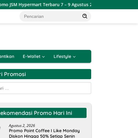
permart Terbaru 7 – 9 Agustus 2026
Katalog Promo JSM 
antikan
E-Wallet
Lifestyle
ri Promosi
k:
ekomendasi Promo Hari Ini
Agustus 2, 2026
Promo Point Coffee I Like Monday
Diskon Hingga 50% Setiap Senin