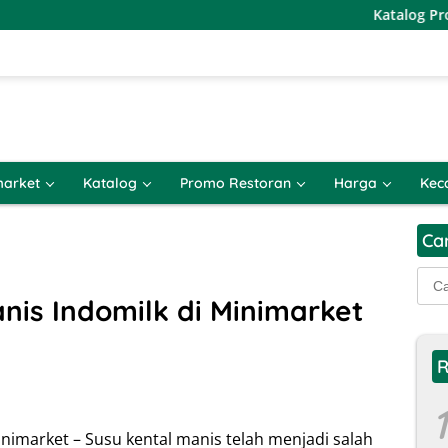
Katalog Promo JSM Hy
arket
Katalog
Promo Restoran
Harga
Kec
Ca
Cari
untu
nis Indomilk di Minimarket
R
1
nimarket – Susu kental manis telah menjadi salah