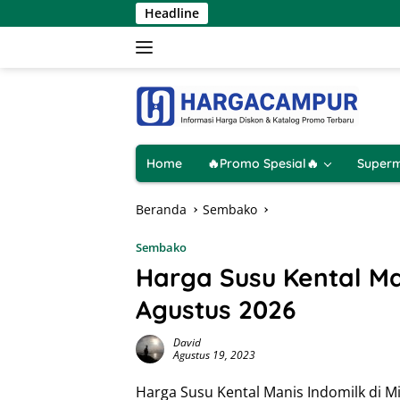
Langsung
Headline
ke
konten
Home
🔥Promo Spesial🔥
Superm
Beranda
Sembako
Sembako
Harga Susu Kental Ma
Agustus 2026
David
Agustus 19, 2023
Harga Susu Kental Manis Indomilk di Mi