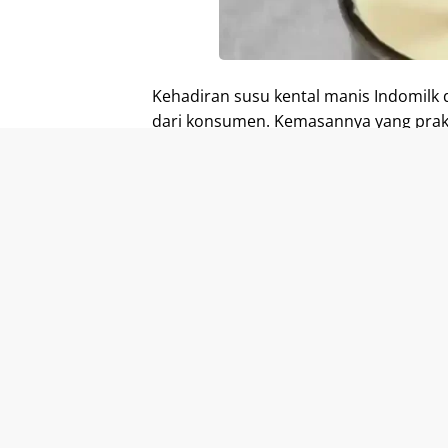
Kehadiran susu kental manis Indomilk 
dari konsumen. Kemasannya yang prakt
memberikan kemudahan dalam penggunaa
konsistensi produk yang terjaga menjad
utama banyak orang. Meskipun banyak 
mempertahankan popularitasnya denga
Hargacampur.com akan mengajak Anda 
kental manis Indomilk terbaru. Kami 
ditawarkan di Indomaret dan Alfamar
keunggulan produk dan manfaatnya. Inf
panduan bagi Anda yang ingin memilih
kebutuhan dan budget Anda.
Varian Produk Susu Kental 