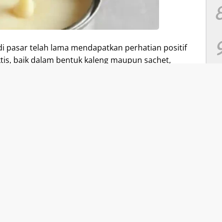
di pasar telah lama mendapatkan perhatian positif
is, baik dalam bentuk kaleng maupun sachet,
n sehari-hari. Kualitas rasa yang lezat dan
ikan susu kental manis Indomilk sebagai pilihan
merk susu kental manis lainnya, Indomilk mampu
n baik.
untuk memahami lebih lanjut tentang harga susu
akan membahas berbagai varian produknya yang
t, serta memberikan gambaran mengenai
ormasi yang kami sajikan di sini akan memberikan
 produk susu kental manis yang sesuai dengan
Manis Indomilk