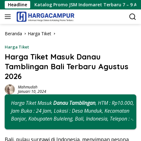
Langsung
Katalog Promo JSM Indomaret Terbaru 7 – 9 Agustus 2026
Headline
ke
konten
Beranda
Harga Tiket
Harga Tiket
Harga Tiket Masuk Danau
Tamblingan Bali Terbaru Agustus
2026
Mahmudah
Januari 10, 2024
Harga Tiket Masuk
Danau Tamblingan
, HTM : Rp10.000,
Jam Buka : 24 Jam, Lokasi : Desa Munduk, Kecamatan
Banjar, Kabupaten Buleleng, Bali, Indonesia, Telepon : -.
Bali, pulau surgawi di Indonesia, menyimpan pesona