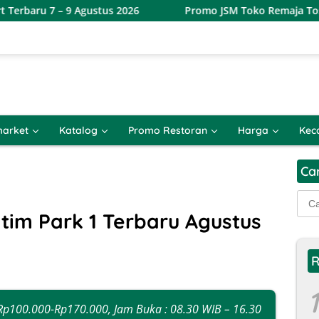
Agustus 2026
Promo JSM Toko Remaja Toserba Terbaru 7 
arket
Katalog
Promo Restoran
Harga
Kec
Ca
Cari
untu
tim Park 1 Terbaru Agustus
R
1
 Rp100.000-Rp170.000, Jam Buka : 08.30 WIB – 16.30