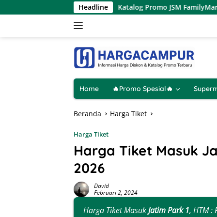
Langsung
ustus 2026
Katalog Promo JSM FamilyMart Terbaru 7 – 9 
Headline
ke
konten
Home
🔥Promo Spesial🔥
Superm
Beranda
Harga Tiket
Harga Tiket
Harga Tiket Masuk Ja
2026
David
Februari 2, 2024
Harga Tiket Masuk
Jatim Park 1
, HTM :