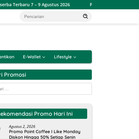
– 9 Agustus 2026
Promo Lotte Grosir Weekend Terbaru 6
antikan
E-Wallet
Lifestyle
ri Promosi
k:
ekomendasi Promo Hari Ini
Agustus 2, 2026
Promo Point Coffee I Like Monday
Diskon Hingga 50% Setiap Senin