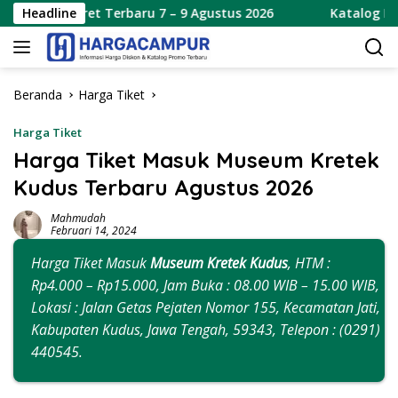
Langsung
et Terbaru 7 – 9 Agustus 2026
Headline
Katalog Promo JSM Alfa
ke
konten
Beranda
Harga Tiket
Harga Tiket
Harga Tiket Masuk Museum Kretek
Kudus Terbaru Agustus 2026
Mahmudah
Februari 14, 2024
Harga Tiket Masuk
Museum Kretek Kudus
, HTM :
Rp4.000 – Rp15.000, Jam Buka : 08.00 WIB – 15.00 WIB,
Lokasi : Jalan Getas Pejaten Nomor 155, Kecamatan Jati,
Kabupaten Kudus, Jawa Tengah, 59343, Telepon : (0291)
440545.