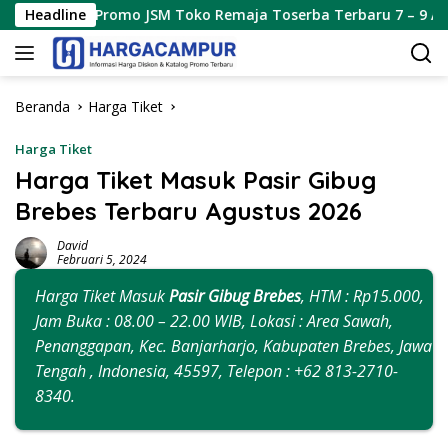
Langsung
mo JSM Toko Remaja Toserba Terbaru 7 – 9 Agustus 2026
Headline
ke
konten
Beranda
Harga Tiket
Harga Tiket
Harga Tiket Masuk Pasir Gibug
Brebes Terbaru Agustus 2026
David
Februari 5, 2024
Harga Tiket Masuk
Pasir Gibug Brebes
, HTM : Rp15.000,
Jam Buka : 08.00 – 22.00 WIB, Lokasi : Area Sawah,
Penanggapan, Kec. Banjarharjo, Kabupaten Brebes, Jawa
Tengah , Indonesia, 45597, Telepon : +62 813-2710-
8340.