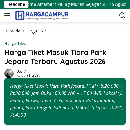
Langsung
 Alfamart Paling Murah Sejagat 8 – 15 Agustus 2026
Headline
Pr
ke
konten
Beranda
Harga Tiket
Harga Tiket
Harga Tiket Masuk Tiara Park
Jepara Terbaru Agustus 2026
David
Januari 9, 2024
Harga Tiket Masuk
Tiara Park Jepara
, HTM : Rp20.000 –
Rp30.000, Jam Buka : 09.00 WIB – 17.00 WIB, Lokasi : Jl.
Kenari, Purwogondo IV, Purwogondo, Kalinyamatan,
Jepara, Jawa Tengah, Indonesia, 59462, Telepon : (0291)
754500.