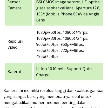
Sensor
BSI CMOS image sensor, HD optical
Camera
glass aspherical lens, Aperture f2.8,
155* (Mobile Phone 89)Wide Angle
Lens.
1080p@60fps, 1080p@48fps,
1080p@30fps, 1080p@24fps,
Resolusi
960p@60fps, 960p@48fps,
Video
720p@60fps, 720p@48fps,
480p@24fps.
Li-Ion 1010mAh, Support Quick
Baterai
Charge.
Kamera ini memiliki resolusi tinggi dan kualitas gambar
yang sangat baik, yang membuatnya ideal untuk
mengabadikan momen-momen penting dalam