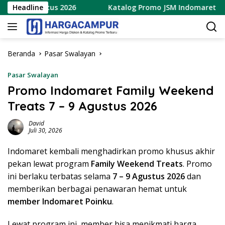
Langsung
 9 Agustus 2026
Headline
Katalog Promo JSM Indomaret Terbaru 
ke
konten
Beranda
Pasar Swalayan
Pasar Swalayan
Promo Indomaret Family Weekend
Treats 7 – 9 Agustus 2026
David
Juli 30, 2026
Indomaret kembali menghadirkan promo khusus akhir
pekan lewat program
Family Weekend Treats
. Promo
ini berlaku terbatas selama
7 – 9 Agustus 2026
dan
memberikan berbagai penawaran hemat untuk
member Indomaret Poinku
.
Lewat program ini, member bisa menikmati harga