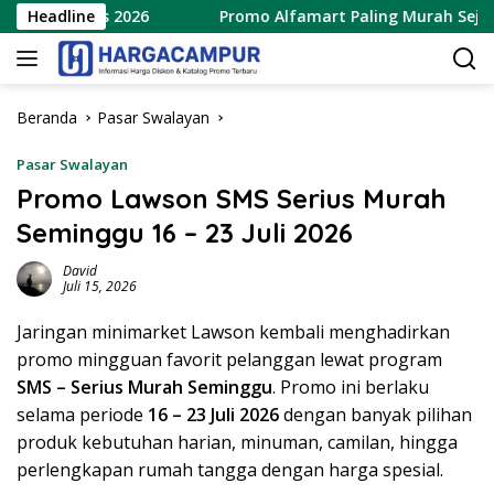
Langsung
Agustus 2026
Headline
Promo Alfamart Paling Murah Sejagat 8 – 
ke
konten
Beranda
Pasar Swalayan
Pasar Swalayan
Promo Lawson SMS Serius Murah
Seminggu 16 – 23 Juli 2026
David
Juli 15, 2026
Jaringan minimarket Lawson kembali menghadirkan
promo mingguan favorit pelanggan lewat program
SMS – Serius Murah Seminggu
. Promo ini berlaku
selama periode
16 – 23 Juli 2026
dengan banyak pilihan
produk kebutuhan harian, minuman, camilan, hingga
perlengkapan rumah tangga dengan harga spesial.