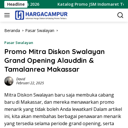
Langsung
gustus 2026
Headline
Katalog Promo JSM Indomaret Terbaru 7 – 
ke
konten
Beranda
Pasar Swalayan
Pasar Swalayan
Promo Mitra Diskon Swalayan
Grand Opening Alauddin &
Tamalanrea Makassar
David
Februari 22, 2025
Mitra Diskon Swalayan baru saja membuka cabang
baru di Makassar, dan mereka menawarkan promo
menarik yang tidak boleh Anda lewatkan! Dalam artikel
ini, kita akan membahas berbagai penawaran menarik
yang tersedia selama periode grand opening, serta