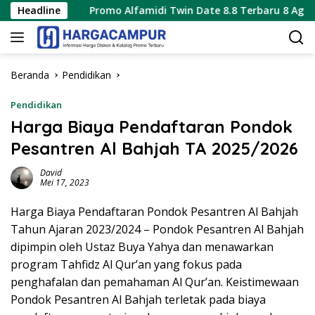
Langsung
Headline
Promo Alfamidi Twin Date 8.8 Terbaru 8 Agustus 2026 Han
ke
konten
Beranda
Pendidikan
Pendidikan
Harga Biaya Pendaftaran Pondok
Pesantren Al Bahjah TA 2025/2026
David
Mei 17, 2023
Harga Biaya Pendaftaran Pondok Pesantren Al Bahjah
Tahun Ajaran 2023/2024 – Pondok Pesantren Al Bahjah
dipimpin oleh Ustaz Buya Yahya dan menawarkan
program Tahfidz Al Qur’an yang fokus pada
penghafalan dan pemahaman Al Qur’an. Keistimewaan
Pondok Pesantren Al Bahjah terletak pada biaya