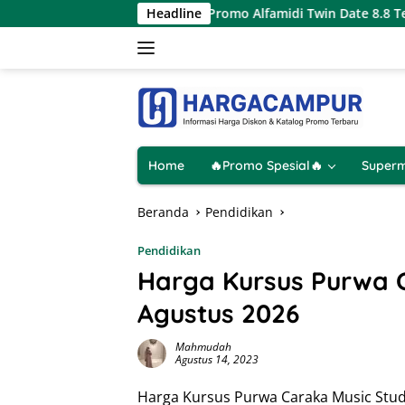
Langsung
 Agustus 2026
Promo Alfamidi Twin Date 8.8 Terbaru 8 Ag
Headline
ke
konten
Home
🔥Promo Spesial🔥
Superm
Beranda
Pendidikan
Pendidikan
Harga Kursus Purwa C
Agustus 2026
Mahmudah
Agustus 14, 2023
Harga Kursus Purwa Caraka Music Studi