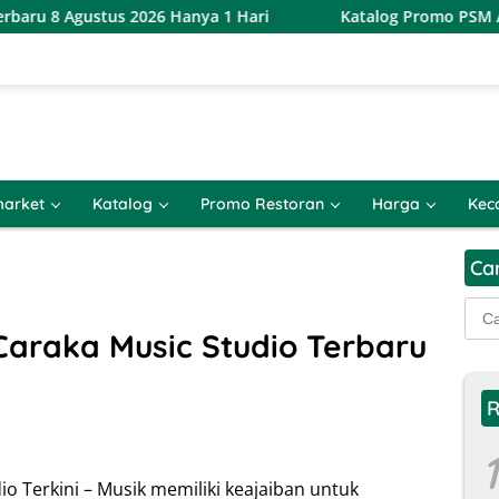
ustus 2026 Hanya 1 Hari
Katalog Promo PSM Alfamart Ter
arket
Katalog
Promo Restoran
Harga
Kec
Ca
Cari
untu
araka Music Studio Terbaru
R
1
o Terkini – Musik memiliki keajaiban untuk