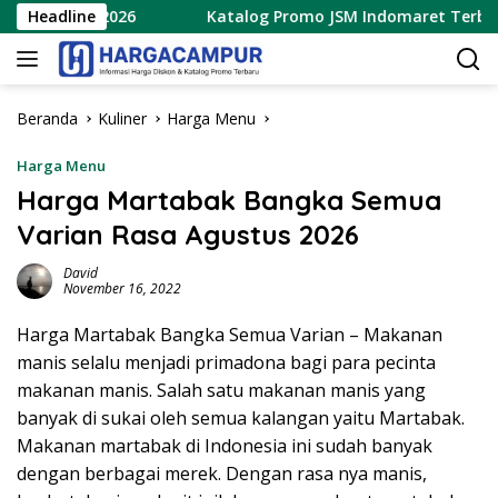
Langsung
tus 2026
Headline
Katalog Promo JSM Indomaret Terbaru 7 – 9 A
ke
konten
Beranda
Kuliner
Harga Menu
Harga Menu
Harga Martabak Bangka Semua
Varian Rasa Agustus 2026
David
November 16, 2022
Harga Martabak Bangka Semua Varian – Makanan
manis selalu menjadi primadona bagi para pecinta
makanan manis. Salah satu makanan manis yang
banyak di sukai oleh semua kalangan yaitu Martabak.
Makanan martabak di Indonesia ini sudah banyak
dengan berbagai merek. Dengan rasa nya manis,