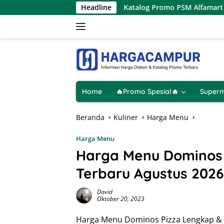
Langsung
 Hanya 1 Hari
Katalog Promo PSM Alfamart Terbaru 8 – 1
Headline
ke
konten
Home
🔥Promo Spesial🔥
Superm
Beranda
Kuliner
Harga Menu
Harga Menu
Harga Menu Dominos 
Terbaru Agustus 2026
David
Oktober 20, 2023
Harga Menu Dominos Pizza Lengkap & 