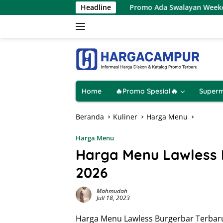
Langsung
8 Agustus 2026
Headline
Promo Ada Swalayan Weekend Terbaru 8 
ke
konten
Home
🔥Promo Spesial🔥
Superm
Beranda
Kuliner
Harga Menu
Harga Menu
Harga Menu Lawless 
2026
Mahmudah
Juli 18, 2023
Harga Menu Lawless Burgerbar Terbaru