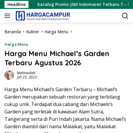
Langsung
Headline
Katalog Promo JSM Indomaret Terbaru 7 – 9 Agustus 202
ke
konten
Beranda
Kuliner
Harga Menu
Harga Menu
Harga Menu Michael’s Garden
Terbaru Agustus 2026
Mahmudah
Juli 23, 2023
Harga Menu Michael’s Garden Terbaru – Michael’s
Garden merupakan sebuah restoran yang terbilang
cukup unik. Terdapat dua cabang dari Michaels’s
Garden yang terletak di kawasan Alam Sutra,
Tangerang serta di Puri Indah Jakarta. Nama Michael’s
Garden diambil dari nama Malaikat, yaitu Malaikat