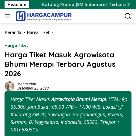
Langsung
Headline
Katalog Promo JSM Indomaret Terbaru 7 – 9 Agustus 202
ke
konten
Beranda
Harga Tiket
Harga Tiket
Harga Tiket Masuk Agrowisata
Bhumi Merapi Terbaru Agustus
2026
Mahmudah
Desember 25, 2023
Harga Tiket Masuk
Agrowisata Bhumi Merapi
, HTM : Rp
35.000, Jam Buka : 09.00 WIB – 17.00 WIB, Lokasi : Jl.
Kaliurang KM.20, Sawangan, Hargobinangun, Pakem,
Sleman, DI Yogyakarta, Indonesia, 55582, Telepon :
0816680515.