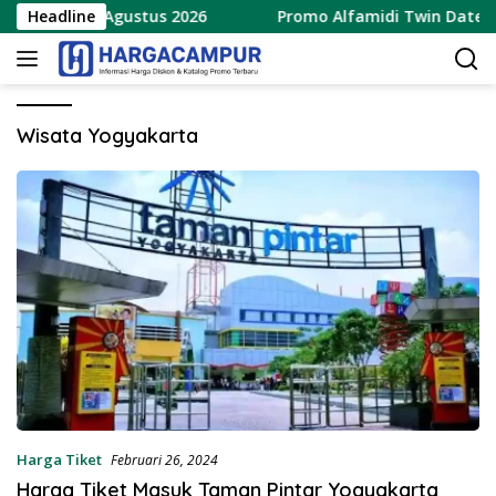
Langsung
ru 8 – 9 Agustus 2026
Headline
Promo Alfamidi Twin Date 8.8 T
ke
konten
Wisata Yogyakarta
Harga Tiket
Februari 26, 2024
Harga Tiket Masuk Taman Pintar Yogyakarta