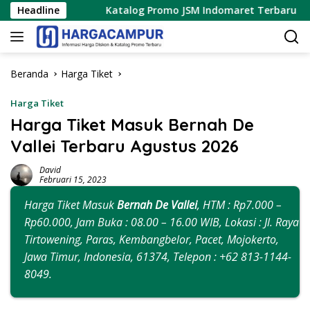
Langsung
26
Headline
Katalog Promo JSM Indomaret Terbaru 7 – 9 Agustus
ke
konten
Beranda
Harga Tiket
Harga Tiket
Harga Tiket Masuk Bernah De
Vallei Terbaru Agustus 2026
David
Februari 15, 2023
Harga Tiket Masuk
Bernah De Vallei
, HTM : Rp7.000 –
Rp60.000, Jam Buka : 08.00 – 16.00 WIB, Lokasi : Jl. Raya
Tirtowening, Paras, Kembangbelor, Pacet, Mojokerto,
Jawa Timur, Indonesia, 61374, Telepon : +62 813-1144-
8049.