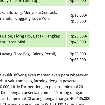
day Season (Gift Topi)
Rp40.000
Pakan Burung, Menyusui Cempek,
Rp10.000-
emanah, Tunggang Kuda Poni,
Rp30.000
Balon, Flying Fox, Becak, Tangkap
Rp20.000-
tor Cross Mini
Rp45.000
ayang, Tote Bag, Kaleng Pensil,
Rp25.000-
Rp65.000
ata eksklusif yang akan memanjakan para wisatawan
ebut yaitu amazing farming dengan peserta
.000, Little Farmer dengan peserta minimal 20
 Kids dengan peserta minimal 40 orang dengan
peserta minimal 20 orang dengan harga >Rp.135.000
l 20 orang, dengan harga Rp150.000, Companion