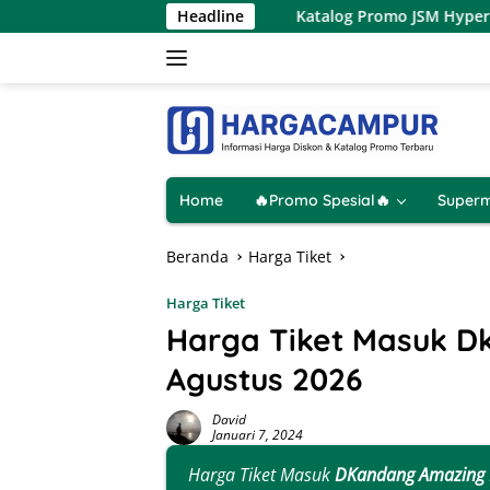
Langsung
– 9 Agustus 2026
Headline
Katalog Promo JSM Hypermart Terbaru 7
ke
konten
Home
🔥Promo Spesial🔥
Superm
Beranda
Harga Tiket
Harga Tiket
Harga Tiket Masuk 
Agustus 2026
David
Januari 7, 2024
Harga Tiket Masuk
DKandang Amazing