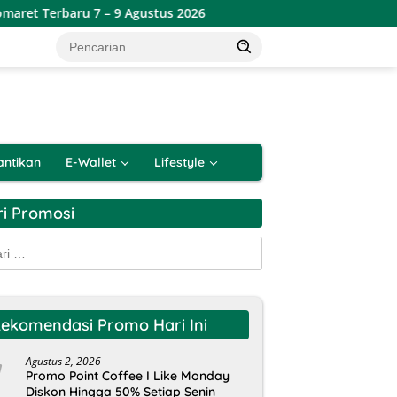
 7 – 9 Agustus 2026
Katalog Promo JSM Alfamart Terbaru
antikan
E-Wallet
Lifestyle
ri Promosi
k:
ekomendasi Promo Hari Ini
Agustus 2, 2026
Promo Point Coffee I Like Monday
Diskon Hingga 50% Setiap Senin