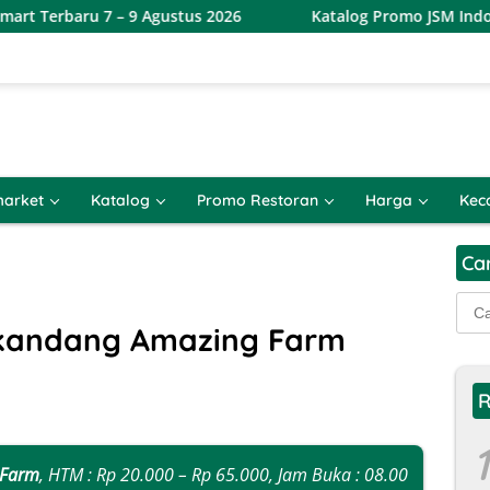
 – 9 Agustus 2026
Katalog Promo JSM Indomaret Terbaru
arket
Katalog
Promo Restoran
Harga
Kec
Ca
Cari
untu
Dkandang Amazing Farm
R
1
 Farm
, HTM : Rp 20.000 – Rp 65.000, Jam Buka : 08.00