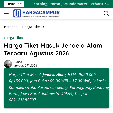
Langsung
Headline
Katalog Promo JSM Indomaret Terbaru 7 – 9 Agustus 2026
ke
konten
Beranda
Harga Tiket
Harga Tiket
Harga Tiket Masuk Jendela Alam
Terbaru Agustus 2026
David
Januari 27, 2024
Harga Tiket Masuk
Jendela Alam
, HTM : Rp20.000 –
Rp155.000, Jam Buka : 09.00 WIB – 17.00 WIB, Lokasi :
Komplek Graha Puspa, Cihideung, Parongpong, Bandung
Barat, Jawa Barat, Indonesia, 40559, Telepon :
082121888597.