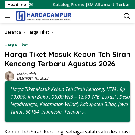
Langsung
s 2026
Headline
Katalog Promo JSM Alfamart Terbaru 7 – 9 Agus
ke
konten
Beranda
Harga Tiket
Harga Tiket
Harga Tiket Masuk Kebun Teh Sirah
Kencong Terbaru Agustus 2026
Mahmudah
Desember 16, 2023
Harga Tiket Masuk Kebun Teh Sirah Kencong, HTM : Rp
10.000, Jam Buka : 06.00 WIB – 18.00 WIB, Lokasi : Desa
Ngadirenggo, Kecamatan Wlingi, Kabupaten Blitar, Jawa
Timur, 66184, Indonesia, Telepon :-.
Kebun Teh Sirah Kencong, sebagai salah satu destinasi