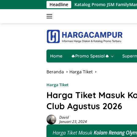
Langsung
ustus 2026
Katalog Promo JSM FamilyMart Terbaru 7 – 9 
Headline
ke
konten
Home
🔥Promo Spesial🔥
Superm
Beranda
Harga Tiket
Harga Tiket
Harga Tiket Masuk K
Club Agustus 2026
David
Januari 23, 2024
Harga Tiket Masuk
Kolam Renang Olymp