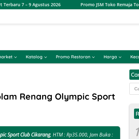
Agustus 2026
Promo JSM Toko Remaja Toserba Terbaru 7 
arket
Katalog
Promo Restoran
Harga
Kec
Ca
Cari
untu
olam Renang Olympic Sport
R
1
ic Sport Club Cikarang
, HTM : Rp35.000, Jam Buka :