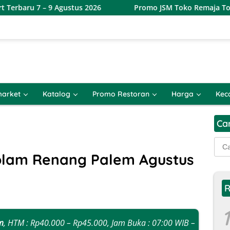
gustus 2026
Promo JSM Toko Remaja Toserba Terbaru 7 –
arket
Katalog
Promo Restoran
Harga
Kec
Ca
Cari
untu
olam Renang Palem Agustus
R
1
m
, HTM : Rp40.000 – Rp45.000, Jam Buka : 07:00 WIB –