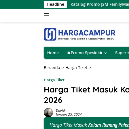
Langsung
tus 2026
Katalog Promo JSM FamilyMart Terbaru 7 – 9 A
Headline
ke
konten
Home
🔥Promo Spesial🔥
Superm
Beranda
Harga Tiket
Harga Tiket
Harga Tiket Masuk K
2026
David
Januari 25, 2024
Harga Tiket Masuk
Kolam Renang Pale