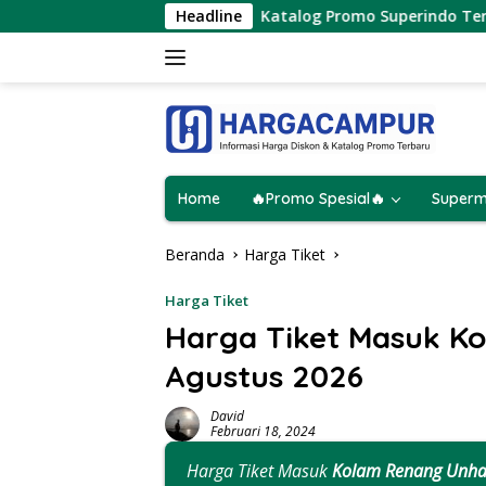
Langsung
gustus 2026
Katalog Promo Superindo Terbaru 6 – 12 Ag
Headline
ke
konten
Home
🔥Promo Spesial🔥
Superm
Beranda
Harga Tiket
Harga Tiket
Harga Tiket Masuk K
Agustus 2026
David
Februari 18, 2024
Harga Tiket Masuk
Kolam Renang Unha