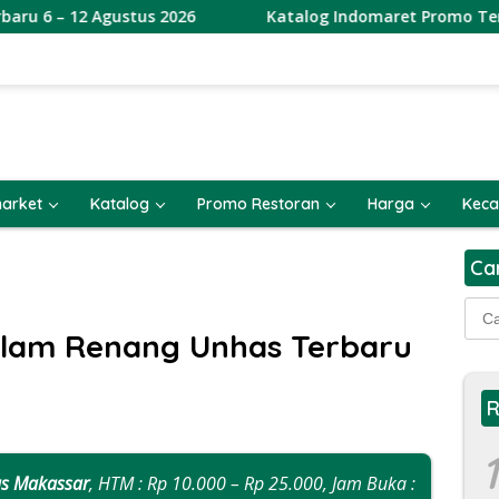
ustus 2026
Katalog Indomaret Promo Terbaru 6 – 12 A
arket
Katalog
Promo Restoran
Harga
Keca
Ca
Cari
untu
olam Renang Unhas Terbaru
R
1
s Makassar
, HTM : Rp 10.000 – Rp 25.000, Jam Buka :