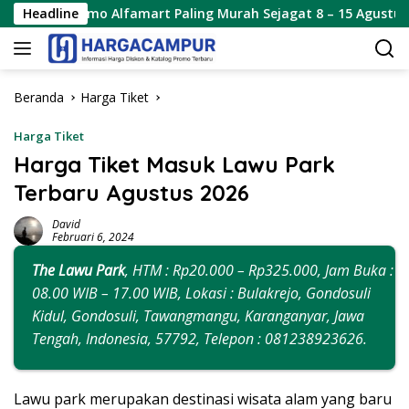
Langsung
Alfamart Paling Murah Sejagat 8 – 15 Agustus 2026
Headline
Pro
ke
konten
Beranda
Harga Tiket
Harga Tiket
Harga Tiket Masuk Lawu Park
Terbaru Agustus 2026
David
Februari 6, 2024
The Lawu Park
, HTM : Rp20.000 – Rp325.000, Jam Buka :
08.00 WIB – 17.00 WIB, Lokasi : Bulakrejo, Gondosuli
Kidul, Gondosuli, Tawangmangu, Karanganyar, Jawa
Tengah, Indonesia, 57792, Telepon : 081238923626.
Lawu park merupakan destinasi wisata alam yang baru