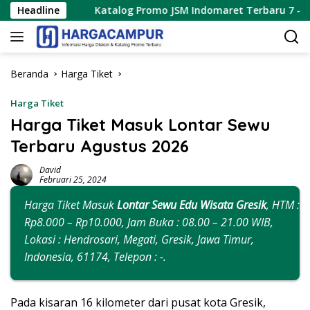
Langsung
Headline
Katalog Promo JSM Indomaret Terbaru 7 – 9 Agustus 20
ke
konten
Beranda
Harga Tiket
Harga Tiket
Harga Tiket Masuk Lontar Sewu
Terbaru Agustus 2026
David
Februari 25, 2024
Harga Tiket Masuk
Lontar Sewu Edu Wisata Gresik
, HTM :
Rp8.000 – Rp10.000, Jam Buka : 08.00 – 21.00 WIB,
Lokasi : Hendrosari, Megati, Gresik, Jawa Timur,
Indonesia, 61174, Telepon : -.
Pada kisaran 16 kilometer dari pusat kota Gresik,