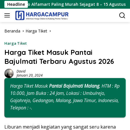
Langsung
mo Alfamart Paling Murah Sejagat 8 – 15 Agustus 2026
Headline
ke
konten
Beranda
Harga Tiket
Harga Tiket
Harga Tiket Masuk Pantai
Bajulmati Terbaru Agustus 2026
David
Januari 20, 2024
Harga Tiket Masuk
Pantai Bajulmati Malang
, HTM : Rp
10.000, Jam Buka : 24 Jam, Lokasi : Umbulrejo,
Gajahrejo, Gedangan, Malang, Jawa Timur, Indonesia,
Telepon : -.
Liburan menjadi kegiatan yang sangat seru karena