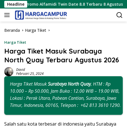
Langsung
o Alfamidi Twin Date 8.8 Terbaru 8 Agustus 2026 Hanya 1 Hari
Headline
ke
konten
Beranda
Harga Tiket
Harga Tiket
Harga Tiket Masuk Surabaya
North Quay Terbaru Agustus 2026
David
Februari 25, 2024
Harga Tiket Masuk
Surabaya North Quay
, HTM : Rp
10.000 – Rp 50.000, Jam Buka : 12.00 WIB – 19.00 WIB,
Lokasi : Perak Utara, Pabean Cantian, Surabaya, Jawa
Timur, Indonesia, 60165, Telepon : +62 813 3610 1290.
Salah satu kota terbesar di indonesia yaitu Surabaya