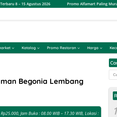
Agustus 2026
Promo Alfamart Paling Murah Sejagat 8 – 1
arket
Katalog
Promo Restoran
Harga
Kec
Ca
Cari
untu
Taman Begonia Lembang
R
1
: Rp25.000, Jam Buka : 08.00 WIB – 17.30 WIB, Lokasi :