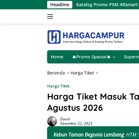
Langsung
nya 1 Hari
Katalog Promo PSM Alfamart Terbaru 8 – 15 
Headline
ke
konten
Home
🔥Promo Spesial🔥
Superm
Beranda
Harga Tiket
Harga Tiket
Harga Tiket Masuk 
Agustus 2026
David
Desember 22, 2023
Kebun Taman Begonia Lembang
, HTM 