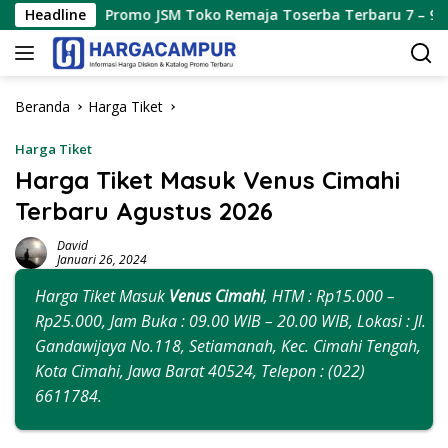
Langsung
Promo JSM Toko Remaja Toserba Terbaru 7 – 9 Agustus 2026
Headline
ke
konten
Beranda
Harga Tiket
Harga Tiket
Harga Tiket Masuk Venus Cimahi
Terbaru Agustus 2026
David
Januari 26, 2024
Harga Tiket Masuk
Venus Cimahi
, HTM : Rp15.000 –
Rp25.000, Jam Buka : 09.00 WIB – 20.00 WIB, Lokasi : Jl.
Gandawijaya No.118, Setiamanah, Kec. Cimahi Tengah,
Kota Cimahi, Jawa Barat 40524, Telepon : (022)
6611784.