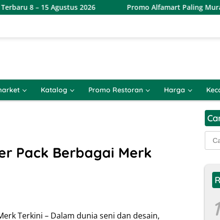
5 Agustus 2026
Promo Alfamart Paling Murah Sejagat 8 – 
arket
Katalog
Promo Restoran
Harga
Kec
Ca
Cari
untu
er Pack Berbagai Merk
R
1
erk Terkini – Dalam dunia seni dan desain,