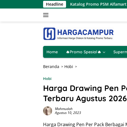
Langsung
Hanya 1 Hari
Katalog Promo PSM Alfamart Terbaru 8 – 1
Headline
ke
konten
Home
🔥Promo Spesial🔥
Superm
Beranda
Hobi
Hobi
Harga Drawing Pen P
Terbaru Agustus 2026
Mahmudah
Agustus 10, 2023
Harga Drawing Pen Per Pack Berbagai M