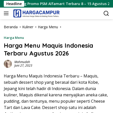
Langsung
Promo PSM Alfamart Terbaru 8 – 15 Agustus 2026
Headline
Prom
ke
konten
Beranda
Kuliner
Harga Menu
Harga Menu
Harga Menu Maquis Indonesia
Terbaru Agustus 2026
Mahmudah
Juni 27, 2023
Harga Menu Maquis Indonesia Terbaru – Maquis,
sebuah dessert shop yang berasal dari kota Kobe,
Jepang kini telah hadir di Indonesia. Dalam dunia
kuliner, Maquis dikenal karena menyajikan aneka cake,
pudding, dan tentunya, menu populer seperti Cheese
Tart dan Lava Cake. Dessert shop satu ini adalah