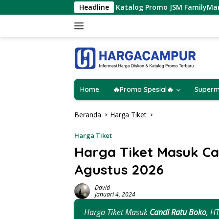
Langsung
 Agustus 2026
Katalog Promo JSM FamilyMart Terbaru 7
Headline
ke
konten
Home
🔥Promo Spesial🔥
Superm
Beranda
Harga Tiket
Harga Tiket
Harga Tiket Masuk Ca
Agustus 2026
David
Januari 4, 2024
Harga Tiket Masuk
Candi Ratu Boko
, H