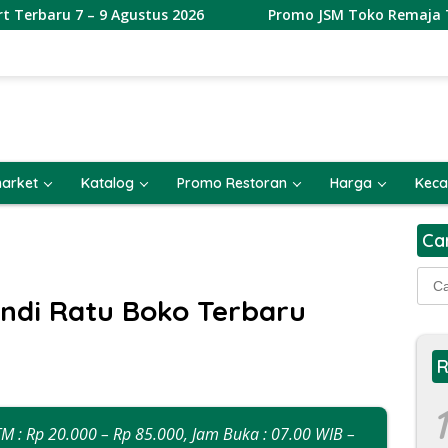
 – 9 Agustus 2026
Promo JSM Toko Remaja Toserba Terb
arket
Katalog
Promo Restoran
Harga
Keca
Ca
Cari
untu
ndi Ratu Boko Terbaru
R
1
TM : Rp 20.000 – Rp 85.000, Jam Buka : 07.00 WIB –