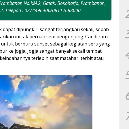
 – Prambanan No.KM.2, Gatak, Bokoharjo, Prambanan,
572, Telepon : 0274496406/08112688000.
k dapat dipungkiri sangat terjangkau sekali, sebab
arikan ini tak pernah sepi pengunjung. Candi ratu
n untuk berburu sunset sebagai kegiatan seru yang
ibur ke jogja. Jogja sangat banyak sekali tempat
keindahannya terlebih saat matahari terbit atau