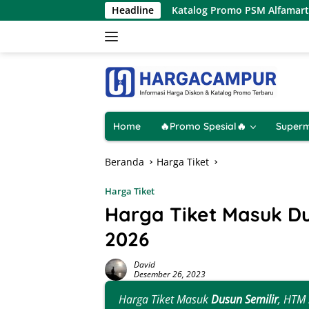
Langsung
26 Hanya 1 Hari
Headline
Katalog Promo PSM Alfamart Terbaru 8 –
ke
konten
Home
🔥Promo Spesial🔥
Superm
Beranda
Harga Tiket
Harga Tiket
Harga Tiket Masuk Du
2026
David
Desember 26, 2023
Harga Tiket Masuk
Dusun Semilir
, HTM 