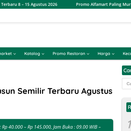
 15 Agustus 2026
Promo Alfamart Paling Murah Sejagat 8
arket
Katalog
Promo Restoran
Harga
Kec
Ca
Cari
untu
sun Semilir Terbaru Agustus
R
1
: Rp 40.000 – Rp 145.000, Jam Buka : 09.00 WIB –