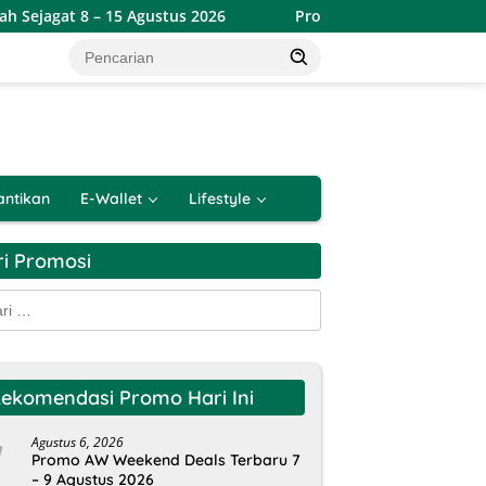
 – 15 Agustus 2026
Promo Alfamart Double Date Spesial 8
antikan
E-Wallet
Lifestyle
ri Promosi
k:
ekomendasi Promo Hari Ini
Agustus 6, 2026
Promo AW Weekend Deals Terbaru 7
– 9 Agustus 2026