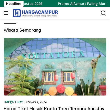
Langsung
 8 – 15 Agustus 2026
Headline
Promo Alfamart Paling Murah Seja
ke
konten
Wisata Semarang
Harga Tiket
Februari 1, 2024
Harga Tiket Masuk Koeta Toea Terbaru Agustus