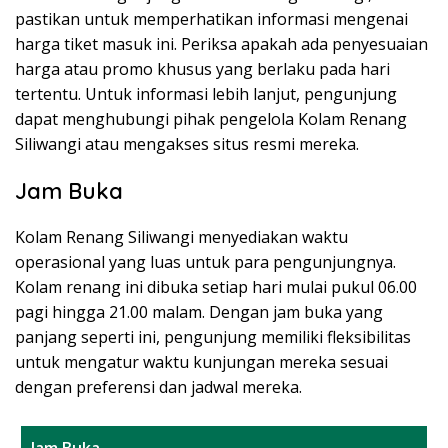
pastikan untuk memperhatikan informasi mengenai
harga tiket masuk ini. Periksa apakah ada penyesuaian
harga atau promo khusus yang berlaku pada hari
tertentu. Untuk informasi lebih lanjut, pengunjung
dapat menghubungi pihak pengelola Kolam Renang
Siliwangi atau mengakses situs resmi mereka.
Jam Buka
Kolam Renang Siliwangi menyediakan waktu
operasional yang luas untuk para pengunjungnya.
Kolam renang ini dibuka setiap hari mulai pukul 06.00
pagi hingga 21.00 malam. Dengan jam buka yang
panjang seperti ini, pengunjung memiliki fleksibilitas
untuk mengatur waktu kunjungan mereka sesuai
dengan preferensi dan jadwal mereka.
Jam Buka