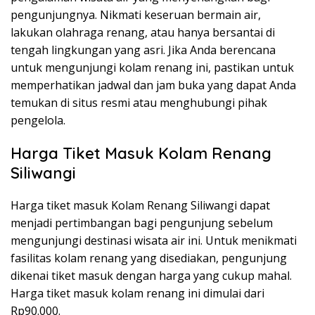
pengunjungnya. Nikmati keseruan bermain air,
lakukan olahraga renang, atau hanya bersantai di
tengah lingkungan yang asri. Jika Anda berencana
untuk mengunjungi kolam renang ini, pastikan untuk
memperhatikan jadwal dan jam buka yang dapat Anda
temukan di situs resmi atau menghubungi pihak
pengelola.
Harga Tiket Masuk Kolam Renang
Siliwangi
Harga tiket masuk Kolam Renang Siliwangi dapat
menjadi pertimbangan bagi pengunjung sebelum
mengunjungi destinasi wisata air ini. Untuk menikmati
fasilitas kolam renang yang disediakan, pengunjung
dikenai tiket masuk dengan harga yang cukup mahal.
Harga tiket masuk kolam renang ini dimulai dari
Rp90.000.