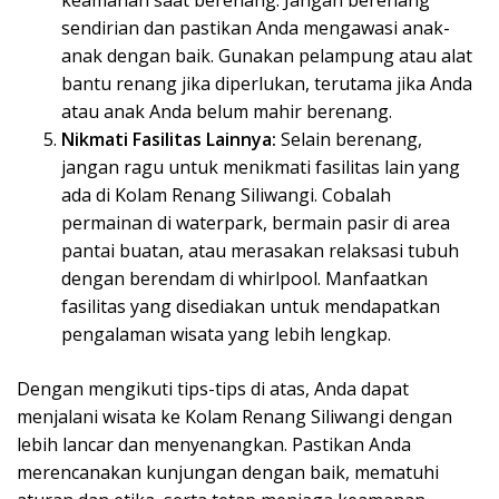
keamanan saat berenang. Jangan berenang
sendirian dan pastikan Anda mengawasi anak-
anak dengan baik. Gunakan pelampung atau alat
bantu renang jika diperlukan, terutama jika Anda
atau anak Anda belum mahir berenang.
Nikmati Fasilitas Lainnya:
Selain berenang,
jangan ragu untuk menikmati fasilitas lain yang
ada di Kolam Renang Siliwangi. Cobalah
permainan di waterpark, bermain pasir di area
pantai buatan, atau merasakan relaksasi tubuh
dengan berendam di whirlpool. Manfaatkan
fasilitas yang disediakan untuk mendapatkan
pengalaman wisata yang lebih lengkap.
Dengan mengikuti tips-tips di atas, Anda dapat
menjalani wisata ke Kolam Renang Siliwangi dengan
lebih lancar dan menyenangkan. Pastikan Anda
merencanakan kunjungan dengan baik, mematuhi