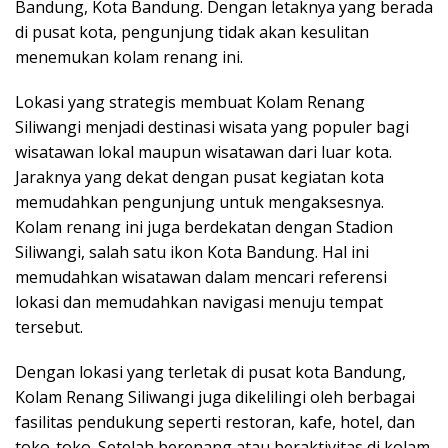
Bandung, Kota Bandung. Dengan letaknya yang berada
di pusat kota, pengunjung tidak akan kesulitan
menemukan kolam renang ini.
Lokasi yang strategis membuat Kolam Renang
Siliwangi menjadi destinasi wisata yang populer bagi
wisatawan lokal maupun wisatawan dari luar kota.
Jaraknya yang dekat dengan pusat kegiatan kota
memudahkan pengunjung untuk mengaksesnya.
Kolam renang ini juga berdekatan dengan Stadion
Siliwangi, salah satu ikon Kota Bandung. Hal ini
memudahkan wisatawan dalam mencari referensi
lokasi dan memudahkan navigasi menuju tempat
tersebut.
Dengan lokasi yang terletak di pusat kota Bandung,
Kolam Renang Siliwangi juga dikelilingi oleh berbagai
fasilitas pendukung seperti restoran, kafe, hotel, dan
toko-toko. Setelah berenang atau beraktivitas di kolam