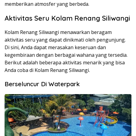
memberikan atmosfer yang berbeda.
Aktivitas Seru Kolam Renang Siliwangi
Kolam Renang Siliwangi menawarkan beragam
aktivitas seru yang dapat dinikmati oleh pengunjung.
Di sini, Anda dapat merasakan keseruan dan
kegembiraan dengan berbagai wahana yang tersedia.
Berikut adalah beberapa aktivitas menarik yang bisa
Anda coba di Kolam Renang Siliwangi.
Berseluncur Di Waterpark