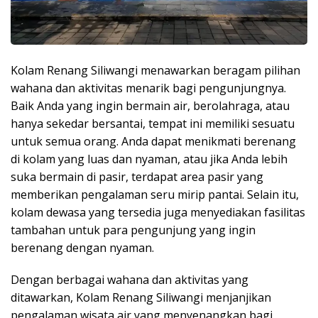
Kolam Renang Siliwangi menawarkan beragam pilihan
wahana dan aktivitas menarik bagi pengunjungnya.
Baik Anda yang ingin bermain air, berolahraga, atau
hanya sekedar bersantai, tempat ini memiliki sesuatu
untuk semua orang. Anda dapat menikmati berenang
di kolam yang luas dan nyaman, atau jika Anda lebih
suka bermain di pasir, terdapat area pasir yang
memberikan pengalaman seru mirip pantai. Selain itu,
kolam dewasa yang tersedia juga menyediakan fasilitas
tambahan untuk para pengunjung yang ingin
berenang dengan nyaman.
Dengan berbagai wahana dan aktivitas yang
ditawarkan, Kolam Renang Siliwangi menjanjikan
pengalaman wisata air yang menyenangkan bagi