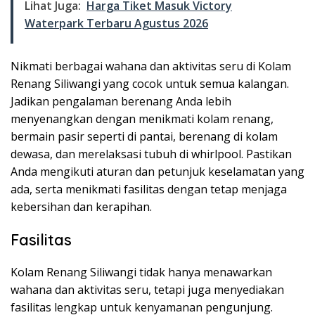
Lihat Juga:
Harga Tiket Masuk Victory
Waterpark Terbaru Agustus 2026
Nikmati berbagai wahana dan aktivitas seru di Kolam
Renang Siliwangi yang cocok untuk semua kalangan.
Jadikan pengalaman berenang Anda lebih
menyenangkan dengan menikmati kolam renang,
bermain pasir seperti di pantai, berenang di kolam
dewasa, dan merelaksasi tubuh di whirlpool. Pastikan
Anda mengikuti aturan dan petunjuk keselamatan yang
ada, serta menikmati fasilitas dengan tetap menjaga
kebersihan dan kerapihan.
Fasilitas
Kolam Renang Siliwangi tidak hanya menawarkan
wahana dan aktivitas seru, tetapi juga menyediakan
fasilitas lengkap untuk kenyamanan pengunjung.