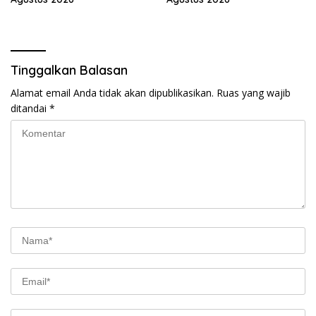
Tinggalkan Balasan
Alamat email Anda tidak akan dipublikasikan.
Ruas yang wajib
ditandai
*