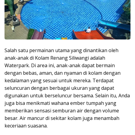
Salah satu permainan utama yang dinantikan oleh
anak-anak di Kolam Renang Siliwangi adalah
Waterpark. Di area ini, anak-anak dapat bermain
dengan bebas, aman, dan nyaman di kolam dengan
kedalaman yang sesuai untuk mereka. Terdapat
seluncuran dengan berbagai ukuran yang dapat
digunakan untuk berseluncur bersama. Selain itu, Anda
juga bisa menikmati wahana ember tumpah yang
memberikan sensasi semburan air dengan volume
besar. Air mancur di sekitar kolam juga menambah
keceriaan suasana.