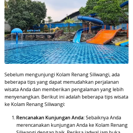
Sebelum mengunjungi Kolam Renang Siliwangi, ada
beberapa tips yang dapat memudahkan perjalanan
wisata Anda dan memberikan pengalaman yang lebih
menyenangkan. Berikut ini adalah beberapa tips wisata
ke Kolam Renang Siliwangi:
Rencanakan Kunjungan Anda:
Sebaiknya Anda
merencanakan kunjungan Anda ke Kolam Renang
Siliwangi dengan baik. Periksa jadwal jam buka