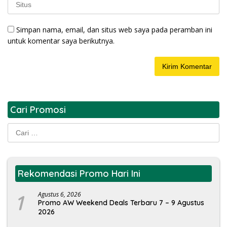
Simpan nama, email, dan situs web saya pada peramban ini
untuk komentar saya berikutnya.
Cari Promosi
Cari
untuk:
Rekomendasi Promo Hari Ini
1
Agustus 6, 2026
Promo AW Weekend Deals Terbaru 7 – 9 Agustus
2026