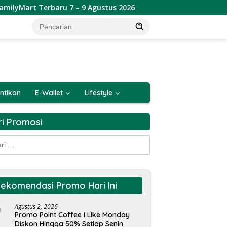
ru 7 – 9 Agustus 2026
Promo JSM Toko Remaja Toserba 
ntikan
E-Wallet
Lifestyle
ri Promosi
k:
ekomendasi Promo Hari Ini
Agustus 2, 2026
Promo Point Coffee I Like Monday
Diskon Hingga 50% Setiap Senin