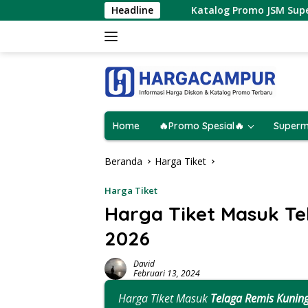
Langsung
3 Agustus 2026
Headline
Katalog Promo JSM Superindo Terbaru 7
ke
konten
Home
🔥Promo Spesial🔥
Superm
Beranda
Harga Tiket
Harga Tiket
Harga Tiket Masuk Te
2026
David
Februari 13, 2024
Harga Tiket Masuk
Telaga Remis Kunin