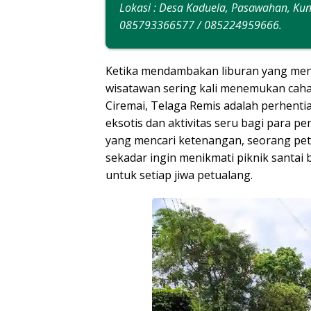
Lokasi : Desa Kaduela, Pasawahan, Kuni
085793366577 / 085224959666.
Ketika mendambakan liburan yang men
wisatawan sering kali menemukan cahay
Ciremai, Telaga Remis adalah perhen
eksotis dan aktivitas seru bagi para 
yang mencari ketenangan, seorang pet
sekadar ingin menikmati piknik santai
untuk setiap jiwa petualang.