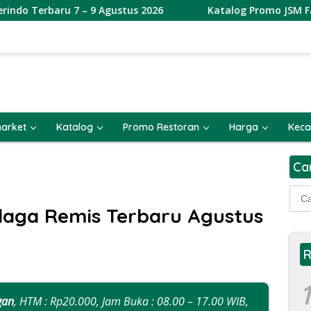
 – 9 Agustus 2026
Katalog Promo JSM FamilyMart Terba
arket
Katalog
Promo Restoran
Harga
Keca
Ca
Cari
untu
laga Remis Terbaru Agustus
R
1
gan
, HTM : Rp20.000, Jam Buka : 08.00 – 17.00 WIB,